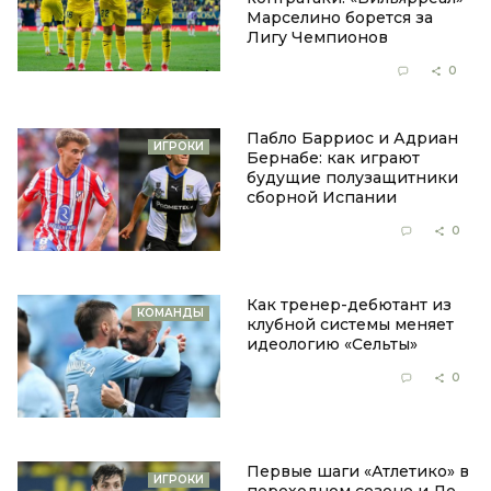
Марселино борется за
Лигу Чемпионов
25 апреля 2025, 15:41
0
0
Пабло Барриос и Адриан
ИГРОКИ
Бернабе: как играют
будущие полузащитники
сборной Испании
10 января 2025, 16:49
0
0
Как тренер-дебютант из
КОМАНДЫ
клубной системы меняет
идеологию «Сельты»
18 октября 2024, 17:15
0
0
Первые шаги «Атлетико» в
ИГРОКИ