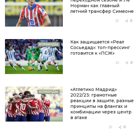
переходном сезоне и Ле
Норман как главный
летний трансфер Симеоне
6 сентября 2024, 18:13
0
0
Как защищается «Реал
КОМАНДЫ
Сосьедад»: топ-прессинг
готовится к «ПСЖ»
14 февраля 2024, 9:44
0
0
«Атлетико Мадрид»
КОМАНДЫ
2022/23: грамотные
реакции в защите, разные
принципы на флангах и
комбинации через центр
в атаке
7 июля 2023, 21:52
0
0