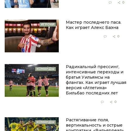
25 декабря 2025, 16:52
0
0
Мастер последнего паса.
ИГРОКИ
Как играет Алекс Баэна
24 июля 2025, 13:57
0
0
Радикальный прессинг,
КОМАНДЫ
интенсивные переходы и
братья Уильямсы на
флангах. Как играет лучшая
версия «Атлетика»
Бильбао последних лет
3 июня 2025, 11:57
0
0
Растягивание поля,
КОМАНДЫ
вертикальность и острые
контратаки. «Вильярреал»